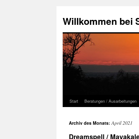
Zum
Inhalt
Willkommen bei 
springen
Start
Beratungen / Ausarbeitungen
April 2021
Archiv des Monats:
Dreamspell / Mayakale