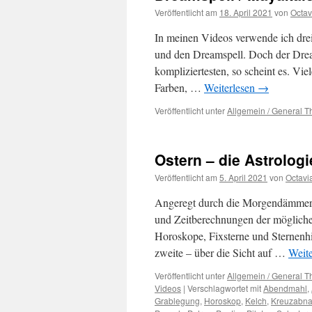
Veröffentlicht am
18. April 2021
von
Octav
In meinen Videos verwende ich drei
und den Dreamspell. Doch der Dream
kompliziertesten, so scheint es. Vie
Farben, …
Weiterlesen
→
Veröffentlicht unter
Allgemein / General 
Ostern – die Astrolog
Veröffentlicht am
5. April 2021
von
Octavi
Angeregt durch die Morgendämmeru
und Zeitberechnungen der mögliche
Horoskope, Fixsterne und Sternenh
zweite – über die Sicht auf …
Weit
Veröffentlicht unter
Allgemein / General 
Videos
|
Verschlagwortet mit
Abendmahl
,
Grablegung
,
Horoskop
,
Kelch
,
Kreuzabn