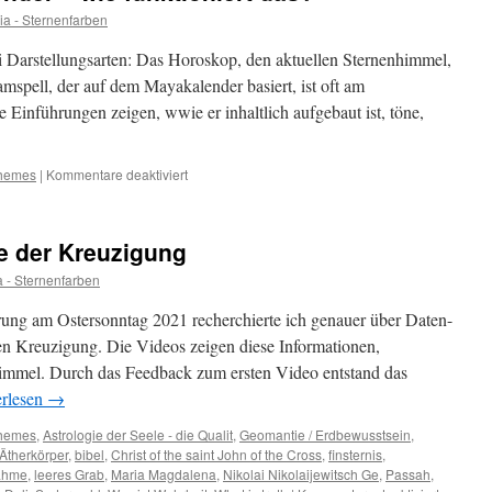
ia - Sternenfarben
 Darstellungsarten: Das Horoskop, den aktuellen Sternenhimmel,
spell, der auf dem Mayakalender basiert, ist oft am
le Einführungen zeigen, wwie er inhaltlich aufgebaut ist, töne,
für
Themes
|
Kommentare deaktiviert
Dreamspell
/
Mayakalender
ie der Kreuzigung
–
wie
a - Sternenfarben
funktioniert
das?
ng am Ostersonntag 2021 recherchierte ich genauer über Daten-
n Kreuzigung. Die Videos zeigen diese Informationen,
immel. Durch das Feedback zum ersten Video entstand das
erlesen
→
Themes
,
Astrologie der Seele - die Qualit
,
Geomantie / Erdbewusstsein
,
Ätherkörper
,
bibel
,
Christ of the saint John of the Cross
,
finsternis
,
ahme
,
leeres Grab
,
Maria Magdalena
,
Nikolai Nikolaijewitsch Ge
,
Passah
,