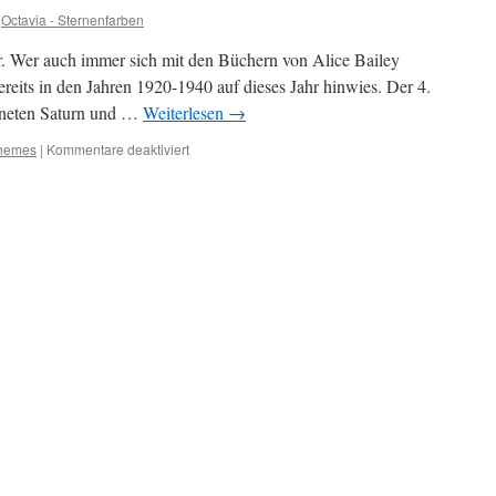
Octavia - Sternenfarben
r. Wer auch immer sich mit den Büchern von Alice Bailey
bereits in den Jahren 1920-1940 auf dieses Jahr hinwies. Der 4.
laneten Saturn und …
Weiterlesen
→
für
Themes
|
Kommentare deaktiviert
Seminare
2025