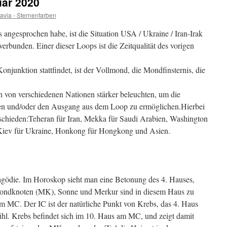
uar 2020
avia - Sternenfarben
s angesprochen habe, ist die Situation USA / Ukraine / Iran-Irak
verbunden. Einer dieser Loops ist die Zeitqualität des vorigen
onjunktion stattfindet, ist der Vollmond, die Mondfinsternis, die
 von verschiedenen Nationen stärker beleuchten, um die
en und/oder den Ausgang aus dem Loop zu ermöglichen.Hierbei
tschieden:Teheran für Iran, Mekka für Saudi Arabien, Washington
 Kiev für Ukraine, Honkong für Hongkong und Asien.
Tragödie. Im Horoskop sieht man eine Betonung des 4. Hauses,
 Mondknoten (MK), Sonne und Merkur sind in diesem Haus zu
m MC. Der IC ist der natürliche Punkt von Krebs, das 4. Haus
ühl. Krebs befindet sich im 10. Haus am MC, und zeigt damit