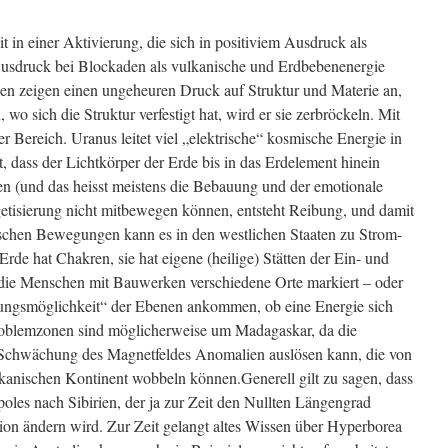
t in einer Aktivierung, die sich in positiviem Ausdruck als
Ausdruck bei Blockaden als vulkanische und Erdbebenenergie
ien zeigen einen ungeheuren Druck auf Struktur und Materie an,
wo sich die Struktur verfestigt hat, wird er sie zerbröckeln. Mit
rer Bereich. Uranus leitet viel „elektrische“ kosmische Energie in
igt, dass der Lichtkörper der Erde bis in das Erdelement hinein
ren (und das heisst meistens die Bebauung und der emotionale
etisierung nicht mitbewegen können, entsteht Reibung, und damit
ischen Bewegungen kann es in den westlichen Staaten zu Strom-
de hat Chakren, sie hat eigene (heilige) Stätten der Ein- und
die Menschen mit Bauwerken verschiedene Orte markiert – oder
mungsmöglichkeit“ der Ebenen ankommen, ob eine Energie sich
roblemzonen sind möglicherweise um Madagaskar, da die
Schwächung des Magnetfeldes Anomalien auslösen kann, die von
anischen Kontinent wobbeln können.Generell gilt zu sagen, dass
les nach Sibirien, der ja zur Zeit den Nullten Längengrad
tion ändern wird. Zur Zeit gelangt altes Wissen über Hyperborea