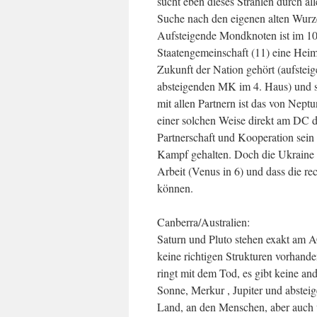
sucht eben dieses Strahlen durch al
Suche nach den eigenen alten Wurze
Aufsteigende Mondknoten ist im 10.
Staatengemeinschaft (11) eine Heimat 
Zukunft der Nation gehört (aufstei
absteigenden MK im 4. Haus) und se
mit allen Partnern ist das von Nept
einer solchen Weise direkt am DC d
Partnerschaft und Kooperation sei
Kampf gehalten. Doch die Ukraine e
Arbeit (Venus in 6) und dass die r
können.
Canberra/Australien:
Saturn und Pluto stehen exakt am 
keine richtigen Strukturen vorhanden
ringt mit dem Tod, es gibt keine a
Sonne, Merkur , Jupiter und abste
Land, an den Menschen, aber auch u