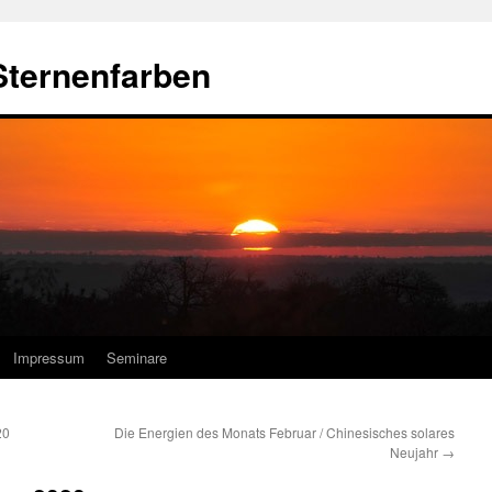
Sternenfarben
Impressum
Seminare
20
Die Energien des Monats Februar / Chinesisches solares
Neujahr
→