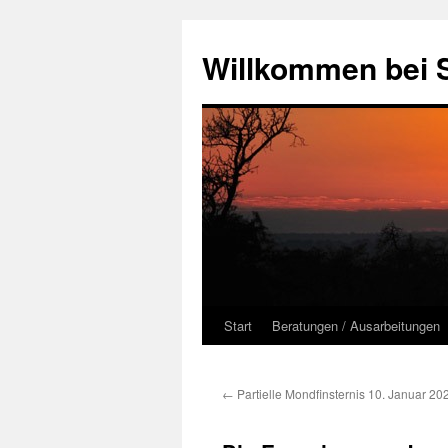
Zum
Inhalt
Willkommen bei 
springen
Start
Beratungen / Ausarbeitungen
←
Partielle Mondfinsternis 10. Januar 20