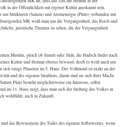
aufsteigenden MK an, dass das Ziel die Heimat in der
olk in der Öffentlichkeit mit eigener Kultur anerkannt sein.
ier um Strukturen (Saturn) und Atomenergie (Pluto) verbunden mit
m absteigenden MK weiß man um die Vergangenheit, das Reich und
echtliche, juristische Themen zu sehen, die der Vergangenheit
 einen Muslim, gleich ob Sunnit oder Shiit, die Hadsch findet nach
h seiner Kultur und Heimat ebenso bewusst, doch es weiß auch um
n sich einige Planeten im 5. Haus. Der Vollmond ist exakt an der
vität und des eigenen Strahlens, damit sind sie sich ihrer Macht
aturn Pluto besteht möglicherweise ein Interesse, selbst
d im 11. Haus zeigt, dass man sich der Stellung des Volkes in
ch wohlfühlt, auch in Zukunft.
n und das Bewusstsein des Todes des eigenen Selbstwertes, wenn