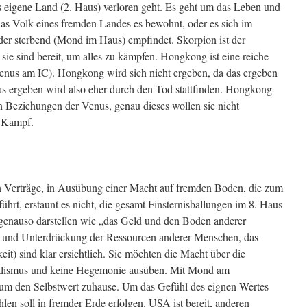
 eigene Land (2. Haus) verloren geht. Es geht um das Leben und
 das Volk eines fremden Landes es bewohnt, oder es sich im
der sterbend (Mond im Haus) empfindet. Skorpion ist der
sie sind bereit, um alles zu kämpfen. Hongkong ist eine reiche
enus am IC). Hongkong wird sich nicht ergeben, da das ergeben
s ergeben wird also eher durch den Tod stattfinden. Hongkong
n Beziehungen der Venus, genau dieses wollen sie nicht
n Kampf.
en Verträge, in Ausübung einer Macht auf fremden Boden, die zum
hrt, erstaunt es nicht, die gesamt Finsternisballungen im 8. Haus
 genauso darstellen wie „das Geld und den Boden anderer
 und Unterdrückung der Ressourcen anderer Menschen, das
it) sind klar ersichtlich. Sie möchten die Macht über die
ialismus und keine Hegemonie ausüben. Mit Mond am
um den Selbstwert zuhause. Um das Gefühl des eignen Wertes
en soll in fremder Erde erfolgen. USA ist bereit, anderen